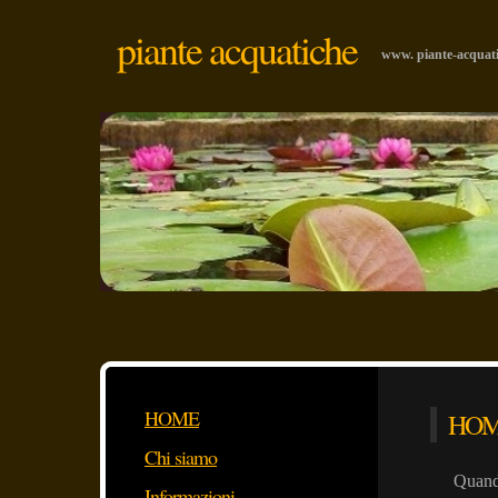
piante acquatiche
www. piante-acquatic
HOME
HO
Chi siamo
Quando
Informazioni