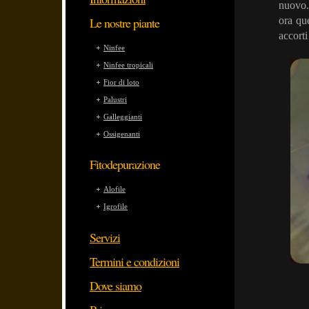
nuovo. 
Le nostre piante
ora qu
accorti
Ninfee
Ninfee tropicali
Fior di loto
Palustri
Galleggianti
Ossigenanti
Fitodepurazione
Alofile
Igrofile
Servizi
Termini e condizioni
Dove siamo