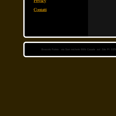
Privacy
Contatti
Boscolo Fulvio via San michele 68/b Casale sul Sile PI